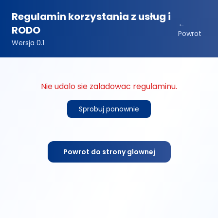
Regulamin korzystania z usług i
←
RODO
Powrot
Wersja 0.1
Nie udalo sie zaladowac regulaminu.
Sprobuj ponownie
Powrot do strony glownej